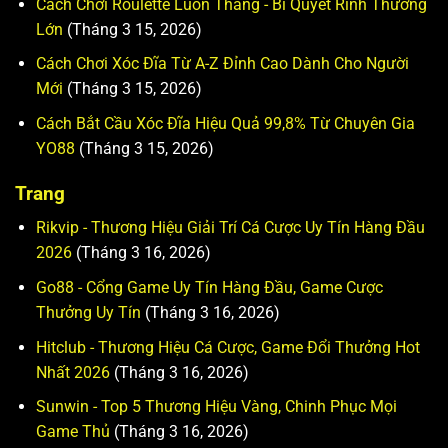
Cách Chơi Roulette Luôn Thắng - Bí Quyết Rinh Thưởng
Lớn
(Tháng 3 15, 2026)
Cách Chơi Xóc Đĩa Từ A-Z Đỉnh Cao Dành Cho Người
Mới
(Tháng 3 15, 2026)
Cách Bắt Cầu Xóc Đĩa Hiệu Quả 99,8% Từ Chuyên Gia
YO88
(Tháng 3 15, 2026)
Trang
Rikvip - Thương Hiệu Giải Trí Cá Cược Uy Tín Hàng Đầu
2026
(Tháng 3 16, 2026)
Go88 - Cổng Game Uy Tín Hàng Đầu, Game Cược
Thưởng Uy Tín
(Tháng 3 16, 2026)
Hitclub - Thương Hiệu Cá Cược, Game Đổi Thưởng Hot
Nhất 2026
(Tháng 3 16, 2026)
Sunwin - Top 5 Thương Hiệu Vàng, Chinh Phục Mọi
Game Thủ
(Tháng 3 16, 2026)