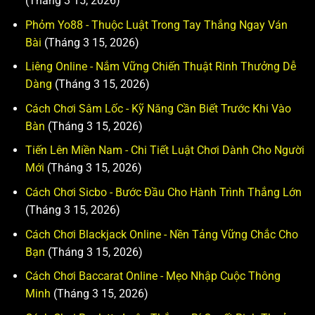
(Tháng 3 15, 2026)
Phỏm Yo88 - Thuộc Luật Trong Tay Thắng Ngay Ván
Bài
(Tháng 3 15, 2026)
Liêng Online - Nắm Vững Chiến Thuật Rinh Thưởng Dễ
Dàng
(Tháng 3 15, 2026)
Cách Chơi Sâm Lốc - Kỹ Năng Cần Biết Trước Khi Vào
Bàn
(Tháng 3 15, 2026)
Tiến Lên Miền Nam - Chi Tiết Luật Chơi Dành Cho Người
Mới
(Tháng 3 15, 2026)
Cách Chơi Sicbo - Bước Đầu Cho Hành Trình Thắng Lớn
(Tháng 3 15, 2026)
Cách Chơi Blackjack Online - Nền Tảng Vững Chắc Cho
Bạn
(Tháng 3 15, 2026)
Cách Chơi Baccarat Online - Mẹo Nhập Cuộc Thông
Minh
(Tháng 3 15, 2026)