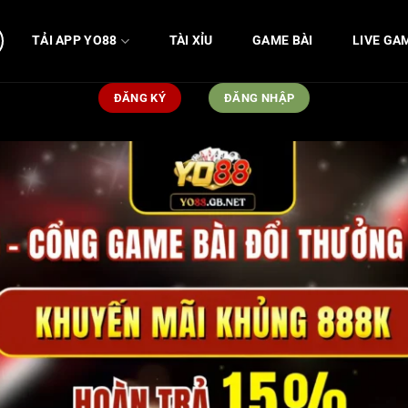
TẢI APP YO88
TÀI XỈU
GAME BÀI
LIVE GA
ĐĂNG KÝ
ĐĂNG NHẬP