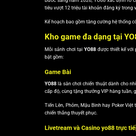
Bước sang năm 2026, YO88 xác định rõ ch
tiêu vượt 12 triệu tài khoản đăng ký trong
Kế hoạch bao gồm tăng cường hệ thống côn
Kho game đa dạng tại YO8
Mỗi sảnh chơi tại
YO88
được thiết kế với
bật gồm:
Game Bài
YO88
là sân chơi chiến thuật dành cho nhữ
cấp độ, cùng tặng thưởng VIP hàng tuần, g
Tiến Lên, Phỏm, Mậu Binh hay Poker Việt t
chiến thắng thuyết phục.
Livetream và Casino
yo88
trực ti