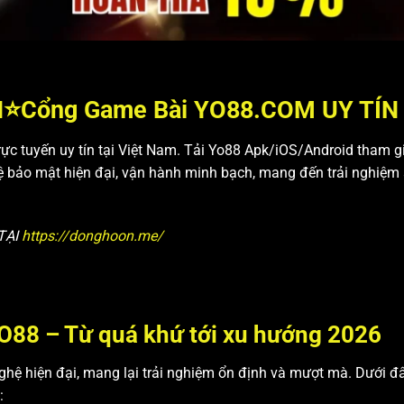
️Cổng Game Bài YO88.COM UY TÍN 
 tuyến uy tín tại Việt Nam. Tải Yo88 Apk/iOS/Android tham gia tr
ảo mật hiện đại, vận hành minh bạch, mang đến trải nghiệm a
TẠI
https://donghoon.me/
 YO88 – Từ quá khứ tới xu hướng 2026
hệ hiện đại, mang lại trải nghiệm ổn định và mượt mà. Dưới đ
: