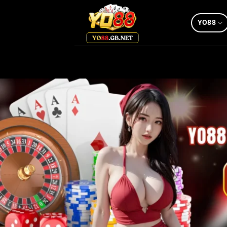
Bỏ
qua
YO88
nội
dung