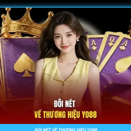
ĐÔI NÉT VỀ THƯƠNG HIỆU YO88