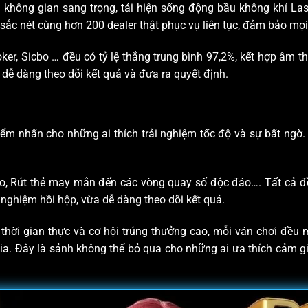
 không gian sang trọng, tái hiện sống động bầu không khí La
sắc nét cùng hơn 200 dealer thật phục vụ liên tục, đảm bảo m
ker, Sicbo … đều có tỷ lệ thắng trung bình 97,2%, kết hợp âm t
 dễ dàng theo dõi kết quả và đưa ra quyết định.
iểm nhấn cho những ai thích trải nghiệm tốc độ và sự bất ngờ. 
o, Rút thẻ may mắn đến các vòng quay số độc đáo…. Tất cả đều
i nghiệm hồi hộp, vừa dễ dàng theo dõi kết quả.
 thời gian thực và cơ hội trúng thưởng cao, mỗi ván chơi đều 
 Đây là sảnh không thể bỏ qua cho những ai ưa thích cảm giá