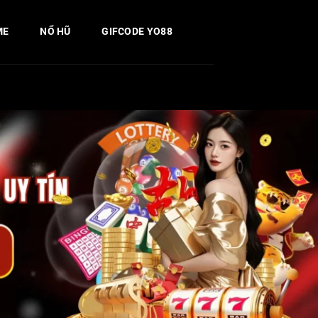
ME
NỔ HŨ
GIFCODE YO88