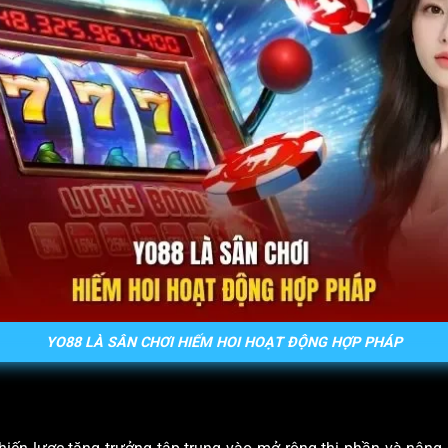
YO88 LÀ SÂN CHƠI HIẾM HOI HOẠT ĐỘNG HỢP PHÁP