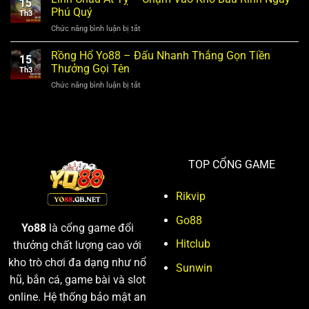
15
Lộc
Đổi
Phú Quý
Mới
Th3
Yo88
Đời
2026
Chức năng bình luận bị tắt
ở
–
Trong
Linh
Niềm
Từng
Châu
Rồng Hổ Yo88 – Đấu Nhanh Thắng Gọn Tiền
Vui
Vòng
15
Ất
Bùng
Thưởng Gọi Tên
Quay
Th3
Tỵ
Nổ
Chức năng bình luận bị tắt
ở
–
Vận
Rồng
Chạm
Đỏ
Hổ
Vào
Thăng
Yo88
Kho
Hoa
–
Báu
Đấu
Rinh
Nhanh
Ngay
TOP CỔNG GAME
Thắng
Phú
Gọn
Quý
Tiền
Rikvip
Thưởng
Gọi
Go88
Tên
Yo88
là cổng game đổi
Hitclub
thưởng chất lượng cao với
kho trò chơi đa dạng như nổ
Sunwin
hũ, bắn cá, game bài và slot
online. Hệ thống bảo mật an