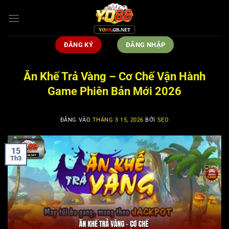
Bỏ
qua
nội
dung
ĐĂNG KÝ
ĐĂNG NHẬP
Ăn Khế Trả Vàng – Cơ Chế Vận Hành
Game Phiên Bản Mới 2026
ĐĂNG VÀO
THÁNG 3 15, 2026
BỞI
SEO
15
Th3