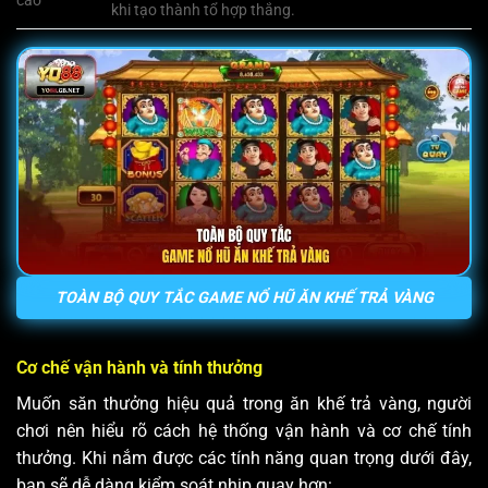
cao
khi tạo thành tổ hợp thắng.
TOÀN BỘ QUY TẮC GAME NỔ HŨ ĂN KHẾ TRẢ VÀNG
Cơ chế vận hành và tính thưởng
Muốn săn thưởng hiệu quả trong ăn khế trả vàng, người
chơi nên hiểu rõ cách hệ thống vận hành và cơ chế tính
thưởng. Khi nắm được các tính năng quan trọng dưới đây,
bạn sẽ dễ dàng kiểm soát nhịp quay hơn: