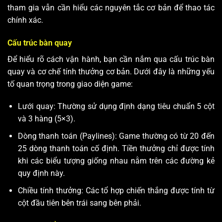
tham gia vẫn cần hiểu các nguyên tắc cơ bản để thao tác
chính xác.
Cấu trúc bàn quay
Để hiểu rõ cách vận hành, bạn cần nắm qua cấu trúc bàn
quay và cơ chế tính thưởng cơ bản. Dưới đây là những yếu
tố quan trọng trong giao diện game:
Lưới quay: Thường sử dụng định dạng tiêu chuẩn 5 cột
và 3 hàng (5×3).
Dòng thanh toán (Paylines): Game thường có từ 20 đến
25 dòng thanh toán cố định. Tiền thưởng chỉ được tính
khi các biểu tượng giống nhau nằm trên các đường kẻ
quy định này.
Chiều tính thưởng: Các tổ hợp chiến thắng được tính từ
cột đầu tiên bên trái sang bên phải.