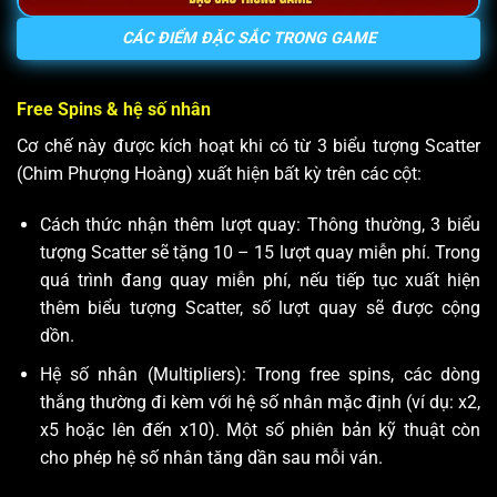
CÁC ĐIỂM ĐẶC SẮC TRONG GAME
Free Spins & hệ số nhân
Cơ chế này được kích hoạt khi có từ 3 biểu tượng Scatter
(Chim Phượng Hoàng) xuất hiện bất kỳ trên các cột:
Cách thức nhận thêm lượt quay: Thông thường, 3 biểu
tượng Scatter sẽ tặng 10 – 15 lượt quay miễn phí. Trong
quá trình đang quay miễn phí, nếu tiếp tục xuất hiện
thêm biểu tượng Scatter, số lượt quay sẽ được cộng
dồn.
Hệ số nhân (Multipliers): Trong free spins, các dòng
thắng thường đi kèm với hệ số nhân mặc định (ví dụ: x2,
x5 hoặc lên đến x10). Một số phiên bản kỹ thuật còn
cho phép hệ số nhân tăng dần sau mỗi ván.