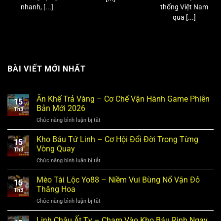
nhanh, [...]
thống Việt Nam
qua [...]
BÀI VIẾT MỚI NHẤT
Ăn Khế Trả Vàng – Cơ Chế Vận Hành Game Phiên
15
Bản Mới 2026
Th3
Chức năng bình luận bị tắt
ở
Ăn
Khế
Kho Báu Tứ Linh – Cơ Hội Đổi Đời Trong Từng
15
Trả
Vòng Quay
Th3
Vàng
Chức năng bình luận bị tắt
ở
–
Kho
Cơ
Báu
Mèo Tài Lộc Yo88 – Niềm Vui Bùng Nổ Vận Đỏ
Chế
15
Tứ
Vận
Thăng Hoa
Th3
Linh
Hành
Chức năng bình luận bị tắt
ở
–
Game
Mèo
Cơ
Phiên
Tài
Linh Châu Ất Tỵ – Chạm Vào Kho Báu Rinh Ngay
Hội
Bản