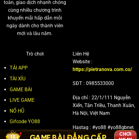
toàn, giao dịch nhanh chóng
cùng nhiều chương trình
khuyến mãi hấp dẫn mỗi
ngày dành cho thành viên
mới và lâu năm.
Trò chơi
Liên Hệ
Website :
TẢI APP
https://pietranova.com.co/
TÀI XỈU
SĐT : 0985533000
GAME BÀI
Địa chỉ : 22/1/111 Nguyễn
LIVE GAME
Xiển, Tân Triều, Thanh Xuân,
NỔ HŨ
Hà Nội, Việt Nam
Gifcode YO88
Hastag : #yo88 #yo88gbnet