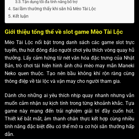
Tận dụng tối đa tính năng bổ trợ
Sai lầm thường thấy khi săn hũ Mèo Tài Lộc
Kết luận
Giới thiệu tổng thể về slot game Mèo Tài Lộc
Mèo Tài Lộc nổi bật trong danh sách các game slot trực
tuyến, thu hút đông đảo người chơi yêu thích vòng quay hũ
thưởng. Lấy cảm hứng từ nét văn hóa đặc trưng của Nhật
Bản, trò chơi tái hiện hình ảnh chú mèo may mắn Maneki
Neko quen thuộc. Tạo nên bầu không khí rộn ràng cùng
thông điệp về tài lộc và vận may cho người tham gia.
Dành cho những ai yêu thích nhịp quay nhanh nhưng vẫn
muốn cảm nhận sự kịch tính trong từng khoảnh khắc. Tựa
game này mang đến trải nghiệm giải trí đầy cuốn hút.
Thiết kế bắt mắt, âm thanh chân thực kết hợp cùng nhiều
tính năng đặc biệt đều có thể mở ra cơ hội săn thưởng hấp
dẫn.