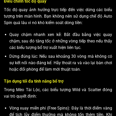
Điều chỉnh tốc độ quay
Tốc độ quay ảnh hưởng trực tiếp đến việc dừng các biểu
tượng trên màn hình. Bạn không nên sử dụng chế độ Auto
Spin quá lâu vì nó khó kiểm soát dòng tiền:
Quay chậm nhanh xen kẽ: Bắt đầu bằng việc quay
chậm, sau đó tăng tốc ở những vòng tiếp theo nếu thấy
các biểu tượng bổ trợ xuất hiện liên tục.
Dừng đúng lúc: Nếu sau khoảng 30 vòng mà không có
sự kết nối nào đáng kể. Hãy thoát ra và vào lại bàn chơi
hoặc đổi phòng để làm mới thuật toán.
Tận dụng tối đa tính năng bổ trợ
Trong Mèo Tài Lộc, các biểu tượng Wild và Scatter đóng
vai trò quyết định:
Vòng xuay miễn phí (Free Spins): Đây là thời điểm vàng
để tích lũy điểm thưởng mà không tốn thêm tiền. Khi