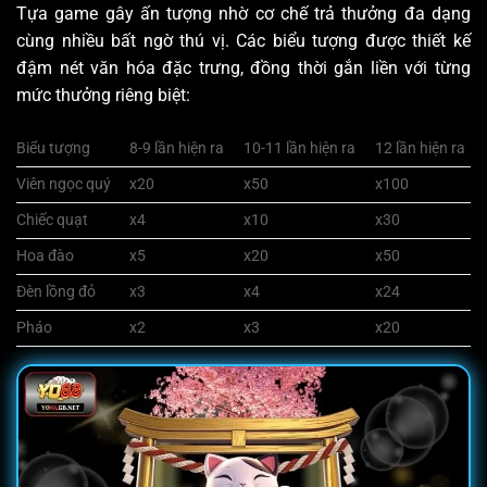
Tựa game gây ấn tượng nhờ cơ chế trả thưởng đa dạng
cùng nhiều bất ngờ thú vị. Các biểu tượng được thiết kế
đậm nét văn hóa đặc trưng, đồng thời gắn liền với từng
mức thưởng riêng biệt:
Biểu tượng
8-9 lần hiện ra
10-11 lần hiện ra
12 lần hiện ra
Viên ngọc quý
x20
x50
x100
Chiếc quạt
x4
x10
x30
Hoa đào
x5
x20
x50
Đèn lồng đỏ
x3
x4
x24
Pháo
x2
x3
x20