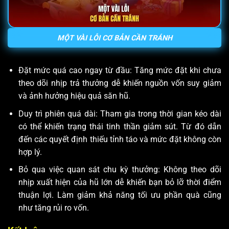
MỘT VÀI LỖI CƠ BẢN CẦN TRÁNH
Đặt mức quá cao ngay từ đầu: Tăng mức đặt khi chưa
theo dõi nhịp trả thưởng dễ khiến nguồn vốn suy giảm
và ảnh hưởng hiệu quả săn hũ.
Duy trì phiên quá dài: Tham gia trong thời gian kéo dài
có thể khiến trạng thái tinh thần giảm sút. Từ đó dẫn
đến các quyết định thiếu tỉnh táo và mức đặt không còn
hợp lý.
Bỏ qua việc quan sát chu kỳ thưởng: Không theo dõi
nhịp xuất hiện của hũ lớn dễ khiến bạn bỏ lỡ thời điểm
thuận lợi. Làm giảm khả năng tối ưu phần quà cũng
như tăng rủi ro vốn.