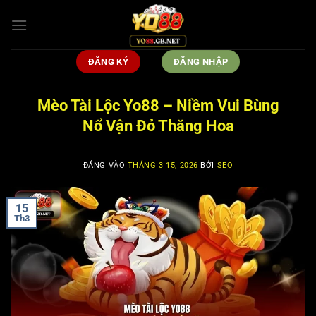
Bỏ
qua
nội
dung
ĐĂNG KÝ
ĐĂNG NHẬP
Mèo Tài Lộc Yo88 – Niềm Vui Bùng
Nổ Vận Đỏ Thăng Hoa
ĐĂNG VÀO
THÁNG 3 15, 2026
BỞI
SEO
15
Th3