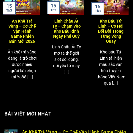
15
15
15
Th3
Th3
Th3
Ăn Khế Trả
Linh Châu Ất
Kho Báu Tứ
Vàng – Cơ Chế
Tỵ – Chạm Vào
Linh – Cơ Hội
Vận Hành
Kho Báu Rinh
Đổi Đời Trong
Game Phiên
Ngay Phú Quý
Từng Vòng
Bản Mới 2026
Quay
Linh Châu Ất Tỵ
Ăn khế trả vàng
Kho báu Tứ
mở ra thế giới
đang là trò chơi
Linh tái hiện
slot sôi động,
được nhiều
màu sắc văn
nơi yếu tố may
người lựa chọn
hóa truyền
[...]
tại Yo88 [...]
thống Việt Nam
qua [...]
BÀI VIẾT MỚI NHẤT
Ăn Khế Trả Vàng – Cơ Chế Vận Hành Game Phiên