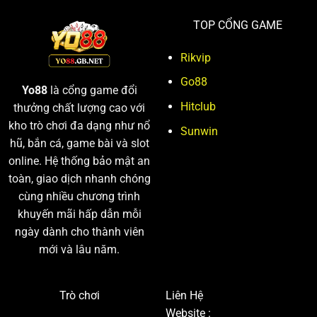
Đấu
Rinh
Nhanh
Ngay
TOP CỔNG GAME
Thắng
Phú
Gọn
Quý
Tiền
Rikvip
Thưởng
Gọi
Go88
Tên
Yo88
là cổng game đổi
Hitclub
thưởng chất lượng cao với
kho trò chơi đa dạng như nổ
Sunwin
hũ, bắn cá, game bài và slot
online. Hệ thống bảo mật an
toàn, giao dịch nhanh chóng
cùng nhiều chương trình
khuyến mãi hấp dẫn mỗi
ngày dành cho thành viên
mới và lâu năm.
Trò chơi
Liên Hệ
Website :