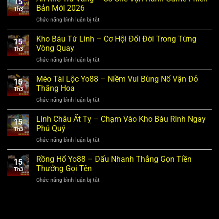
15
Bản Mới 2026
Th3
Chức năng bình luận bị tắt
ở
Ăn
Khế
Kho Báu Tứ Linh – Cơ Hội Đổi Đời Trong Từng
15
Trả
Vòng Quay
Th3
Vàng
Chức năng bình luận bị tắt
ở
–
Kho
Cơ
Báu
Mèo Tài Lộc Yo88 – Niềm Vui Bùng Nổ Vận Đỏ
Chế
15
Tứ
Vận
Thăng Hoa
Th3
Linh
Hành
Chức năng bình luận bị tắt
ở
–
Game
Mèo
Cơ
Phiên
Tài
Linh Châu Ất Tỵ – Chạm Vào Kho Báu Rinh Ngay
Hội
Bản
15
Lộc
Đổi
Phú Quý
Mới
Th3
Yo88
Đời
2026
Chức năng bình luận bị tắt
ở
–
Trong
Linh
Niềm
Từng
Châu
Rồng Hổ Yo88 – Đấu Nhanh Thắng Gọn Tiền
Vui
Vòng
15
Ất
Bùng
Thưởng Gọi Tên
Quay
Th3
Tỵ
Nổ
Chức năng bình luận bị tắt
ở
–
Vận
Rồng
Chạm
Đỏ
Hổ
Vào
Thăng
Yo88
Kho
Hoa
–
Báu