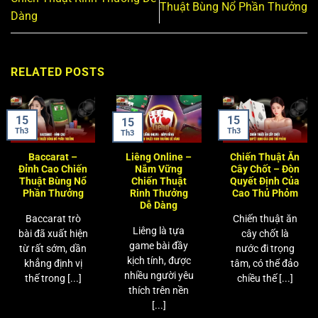
Thuật Bùng Nổ Phần Thưởng
Dàng
RELATED POSTS
15
15
15
Th3
Th3
Th3
Baccarat –
Liêng Online –
Chiến Thuật Ăn
Đỉnh Cao Chiến
Nắm Vững
Cây Chốt – Đòn
Thuật Bùng Nổ
Chiến Thuật
Quyết Định Của
Phần Thưởng
Rinh Thưởng
Cao Thủ Phỏm
Dễ Dàng
Baccarat trò
Chiến thuật ăn
Liêng là tựa
bài đã xuất hiện
cây chốt là
game bài đầy
từ rất sớm, dần
nước đi trọng
kịch tính, được
khẳng định vị
tâm, có thể đảo
nhiều người yêu
thế trong [...]
chiều thế [...]
thích trên nền
[...]