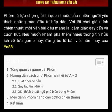
Phỏm là lựa chọn giải trí quen thuộc của nhiều người yêu
thích những màn đấu trí hấp dẫn. Với lối chơi giàu tính
chiến thuật, mỗi ván bài đều mang lại cảm giác gay cấn và
cuốn hút. Nếu muốn khám phá thêm nhiều thông tin hữu
ích về tựa game này, đừng bỏ lỡ bài viết hôm nay của
Yo88
.
MỤC LỤC
Tổng quan về game bài Phỏm
Hướng dẫn cách chơi Phỏm chi tiết từ A – Z
Luật chơi cơ bản
Quy tắc tính điểm
Giải thích thuật ngữ phổ biến trong Phỏm
Mẹo đánh Phỏm nâng cao cơ hội chiến thắng
Kết luận