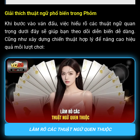
Giải thích thuật ngữ phổ biến trong Phỏm
Khi bước vào ván đấu, việc hiểu rõ các thuật ngữ quan
trọng dưới đây sẽ giúp bạn theo dõi diễn biến dễ dàng.
Cũng như xây dựng chiến thuật hợp lý để nâng cao hiệu
quả mỗi lượt chơi:
LÀM RÕ CÁC THUẬT NGỮ QUEN THUỘC