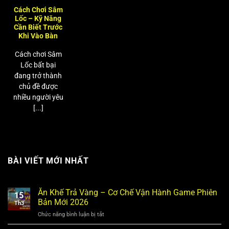
Cách Chơi Sâm
Lốc – Kỹ Năng
Cần Biết Trước
Khi Vào Bàn
Cách chơi Sâm
Lốc bất bại
đang trở thành
chủ đề được
nhiều người yêu
[...]
BÀI VIẾT MỚI NHẤT
Ăn Khế Trả Vàng – Cơ Chế Vận Hành Game Phiên
15
Bản Mới 2026
Th3
Chức năng bình luận bị tắt
ở
Ăn