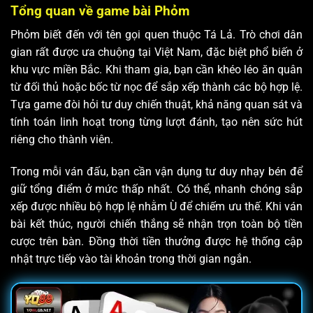
Tổng quan về game bài Phỏm
Phỏm biết đến với tên gọi quen thuộc Tá Lả. Trò chơi dân
gian rất được ưa chuộng tại Việt Nam, đặc biệt phổ biến ở
khu vực miền Bắc. Khi tham gia, bạn cần khéo léo ăn quân
từ đối thủ hoặc bốc từ nọc để sắp xếp thành các bộ hợp lệ.
Tựa game đòi hỏi tư duy chiến thuật, khả năng quan sát và
tính toán linh hoạt trong từng lượt đánh, tạo nên sức hút
riêng cho thành viên.
Trong mỗi ván đấu, bạn cần vận dụng tư duy nhạy bén để
giữ tổng điểm ở mức thấp nhất. Có thể, nhanh chóng sắp
xếp được nhiều bộ hợp lệ nhằm Ù để chiếm ưu thế. Khi ván
bài kết thúc, người chiến thắng sẽ nhận trọn toàn bộ tiền
cược trên bàn. Đồng thời tiền thưởng được hệ thống cập
nhật trực tiếp vào tài khoản trong thời gian ngắn.