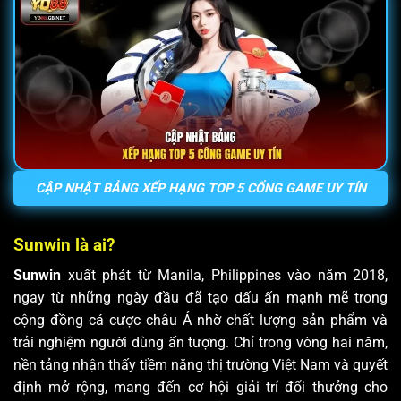
CẬP NHẬT BẢNG XẾP HẠNG TOP 5 CỔNG GAME UY TÍN
Sunwin là ai?
Sunwin
xuất phát từ Manila, Philippines vào năm 2018,
ngay từ những ngày đầu đã tạo dấu ấn mạnh mẽ trong
cộng đồng cá cược châu Á nhờ chất lượng sản phẩm và
trải nghiệm người dùng ấn tượng. Chỉ trong vòng hai năm,
nền tảng nhận thấy tiềm năng thị trường Việt Nam và quyết
định mở rộng, mang đến cơ hội giải trí đổi thưởng cho