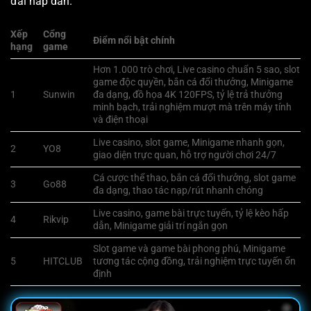
đãi hấp dẫn.
Xếp
Cổng
Điểm nổi bật chính
hạng
game
Hơn 1.000 trò chơi, Live casino chuẩn 5 sao, slot
game độc quyền, bắn cá đổi thưởng, Minigame
1
Sunwin
đa dạng, đồ họa 4K 120FPS, tỷ lệ trả thưởng
minh bạch, trải nghiệm mượt mà trên máy tính
và điện thoại
Live casino, slot game, Minigame nhanh gọn,
2
YO8
giao diện trực quan, hỗ trợ người chơi 24/7
Cá cược thể thao, bắn cá đổi thưởng, slot game
3
Go88
đa dạng, thao tác nạp/rút nhanh chóng
Live casino, game bài trực tuyến, tỷ lệ kèo hấp
4
Rikvip
dẫn, Minigame giải trí ngắn gọn
Slot game và game bài phong phú, Minigame
5
HITCLUB
tương tác cộng đồng, trải nghiệm trực tuyến ổn
định