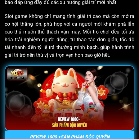
bảo đáp ứng đầy đủ các xu hướng giải trí mới nhất.
Slot game không chỉ mang tính giải trí cao mà còn mở ra
cơ hội thắng lớn, phù hợp với cả người mới khám phá lẫn
cao thủ muốn thử thách vận may. Mỗi trò chơi đều tối ưu
hóa trải nghiệm người dùng, từ thao tác đơn giản, tốc độ
tải nhanh đến tỷ lệ trả thưởng minh bạch, giúp hành trình
giải trí trở nên thú vị và trọn vẹn hơn bao giờ hết.
REVIEW 1000 +SẢN PHẨM ĐỘC QUYỀN