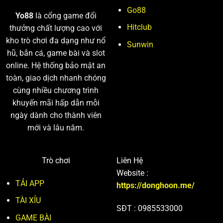
Go88
Yo88
là cổng game đổi
Hitclub
thưởng chất lượng cao với
kho trò chơi đa dạng như nổ
Sunwin
hũ, bắn cá, game bài và slot
online. Hệ thống bảo mật an
toàn, giao dịch nhanh chóng
cùng nhiều chương trình
khuyến mãi hấp dẫn mỗi
ngày dành cho thành viên
mới và lâu năm.
Trò chơi
Liên Hệ
Website :
TẢI APP
https://donghoon.me/
TÀI XỈU
SĐT : 0985533000
GAME BÀI