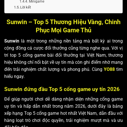
Minigame
Lời kết
Sunwin – Top 5 Thương Hiệu Vàng, Chinh
Phục Mọi Game Thủ
Sunwin
là một trong những nền tảng mà bất kỳ ai trong
cộng đồng cá cược đổi thưởng cũng từng nghe qua. Với vị
trí top 5 cổng game bài đổi thưởng tại Việt Nam, thương
hiệu không chỉ nổi bật về uy tín mà còn ghi điểm nhờ mang
đến trải nghiệm chất lượng và phong phú. Cùng
YO88
tìm
hiểu ngay.
Sunwin đứng đầu Top 5 cổng game uy tín 2026
Để giúp người chơi dễ dàng nhận diện những cổng game
uy tín và hấp dẫn nhất trong năm 2026, dưới đây là bảng
xếp hạng Top 5 cổng game hot nhất Việt Nam, dẫn đầu với
hàng loạt trò chơi độc quyền, trải nghiệm mượt mà và ưu