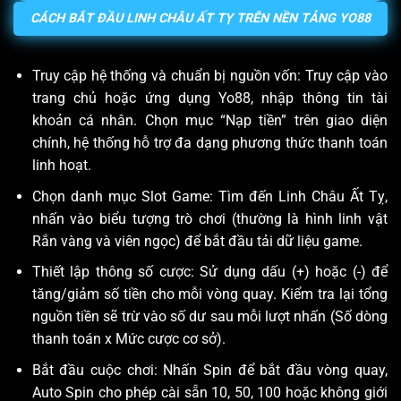
CÁCH BẮT ĐẦU LINH CHÂU ẤT TỴ TRÊN NỀN TẢNG YO88
Truy cập hệ thống và chuẩn bị nguồn vốn: Truy cập vào
trang chủ hoặc ứng dụng Yo88, nhập thông tin tài
khoản cá nhân. Chọn mục “Nạp tiền” trên giao diện
chính, hệ thống hỗ trợ đa dạng phương thức thanh toán
linh hoạt.
Chọn danh mục Slot Game: Tìm đến Linh Châu Ất Tỵ,
nhấn vào biểu tượng trò chơi (thường là hình linh vật
Rắn vàng và viên ngọc) để bắt đầu tải dữ liệu game.
Thiết lập thông số cược: Sử dụng dấu (+) hoặc (-) để
tăng/giảm số tiền cho mỗi vòng quay. Kiểm tra lại tổng
nguồn tiền sẽ trừ vào số dư sau mỗi lượt nhấn (Số dòng
thanh toán x Mức cược cơ sở).
Bắt đầu cuộc chơi: Nhấn Spin để bắt đầu vòng quay,
Auto Spin cho phép cài sẵn 10, 50, 100 hoặc không giới