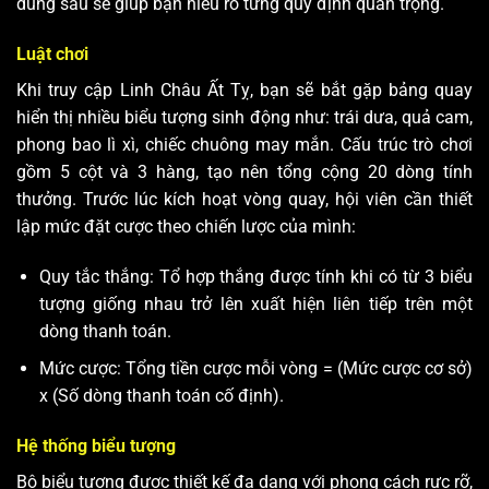
dung sau sẽ giúp bạn hiểu rõ từng quy định quan trọng.
Luật chơi
Khi truy cập Linh Châu Ất Tỵ, bạn sẽ bắt gặp bảng quay
hiển thị nhiều biểu tượng sinh động như: trái dưa, quả cam,
phong bao lì xì, chiếc chuông may mắn. Cấu trúc trò chơi
gồm 5 cột và 3 hàng, tạo nên tổng cộng 20 dòng tính
thưởng. Trước lúc kích hoạt vòng quay, hội viên cần thiết
lập mức đặt cược theo chiến lược của mình:
Quy tắc thắng: Tổ hợp thắng được tính khi có từ 3 biểu
tượng giống nhau trở lên xuất hiện liên tiếp trên một
dòng thanh toán.
Mức cược: Tổng tiền cược mỗi vòng = (Mức cược cơ sở)
x (Số dòng thanh toán cố định).
Hệ thống biểu tượng
Bộ biểu tượng được thiết kế đa dạng với phong cách rực rỡ,