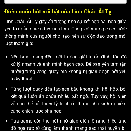
Điểm cuốn hút nổi bật của Linh Châu Ất Tỵ
Linh Châu Ất Tỵ gây ấn tượng nhờ sự kết hợp hài hòa giữa
yếu tố ngẫu nhiên đầy kịch tính. Cũng với những chiến lược
thông minh của người chơi tạo nên sự độc đáo trong mỗi
lượt tham gia:
Nền tảng mang đến môi trường giải trí ổn định, tốc độ
xử lý nhanh và tính minh bạch cao. Để bạn yên tâm tận
hưởng từng vòng quay mà không bị gián đoạn bởi yếu
tố kỹ thuật.
Từng lượt quay đều tạo nên bầu không khí hồi hộp, bởi
kết quả luôn ẩn chứa nhiều bất ngờ. Tuy vậy, hội viên
vẫn có thể cải thiện tỷ lệ chiến thắng nhờ kinh nghiệm
cùng chiến lược phù hợp.
Tựa game còn thu hút nhờ giao diện rõ ràng, hiệu ứng
đồ họa rực rỡ cùng âm thanh mang sắc thái huyền bí.