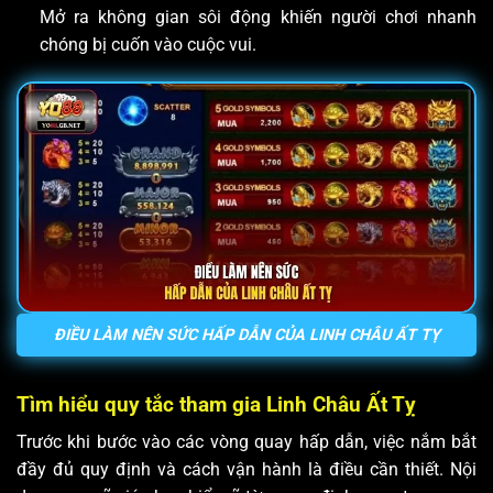
Mở ra không gian sôi động khiến người chơi nhanh
chóng bị cuốn vào cuộc vui.
ĐIỀU LÀM NÊN SỨC HẤP DẪN CỦA LINH CHÂU ẤT TỴ
Tìm hiểu quy tắc tham gia Linh Châu Ất Tỵ
Trước khi bước vào các vòng quay hấp dẫn, việc nắm bắt
đầy đủ quy định và cách vận hành là điều cần thiết. Nội