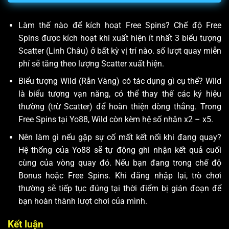
Làm thế nào để kích hoạt Free Spins? Chế độ Free
Spins được kích hoạt khi xuất hiện ít nhất 3 biểu tượng
Scatter (Linh Châu) ở bất kỳ vị trí nào. số lượt quay miễn
phí sẽ tăng theo lượng Scatter xuất hiện.
Biểu tượng Wild (Rắn Vàng) có tác dụng gì cụ thể? Wild
là biểu tượng vạn năng, có thể thay thế các ký hiệu
thường (trừ Scatter) để hoàn thiện dòng thắng. Trong
Free Spins tại Yo88, Wild còn kèm hệ số nhân x2 – x5.
Nên làm gì nếu gặp sự cố mất kết nối khi đang quay?
Hệ thống của Yo88 sẽ tự động ghi nhận kết quả cuối
cùng của vòng quay đó. Nếu bạn đang trong chế độ
Bonus hoặc Free Spins. Khi đăng nhập lại, trò chơi
thường sẽ tiếp tục đúng tại thời điểm bị gián đoạn để
bạn hoàn thành lượt chơi của mình.
Kết luận