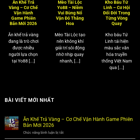
Ăn Khế Trả
Mèo Tài Lộc
Kho Báu Tứ
Vàng – Cơ Chế
Yo88 – Niềm
Linh – Cơ Hội
Vận Hành
Vui Bùng Nổ
Đổi Đời Trong
Game Phiên
Vận Đỏ Thăng
Từng Vòng
Bản Mới 2026
Hoa
Quay
Ăn khế trả vàng
Mèo Tài Lộc tạo
Kho báu Tứ
đang là trò chơi
nên không khí
Linh tái hiện
được nhiều
giải trí sôi động
màu sắc văn
người lựa chọn
nhờ nhịp quay
hóa truyền
tại Yo88 [...]
nhanh, [...]
thống Việt Nam
qua [...]
BÀI VIẾT MỚI NHẤT
Ăn Khế Trả Vàng – Cơ Chế Vận Hành Game Phiên
15
Bản Mới 2026
Th3
Chức năng bình luận bị tắt
ở
Ăn