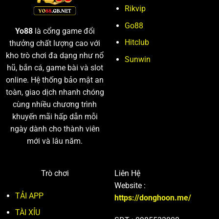
Tiền
Rikvip
Thưởng
Gọi
Go88
Tên
Yo88
là cổng game đổi
Hitclub
thưởng chất lượng cao với
kho trò chơi đa dạng như nổ
Sunwin
hũ, bắn cá, game bài và slot
online. Hệ thống bảo mật an
toàn, giao dịch nhanh chóng
cùng nhiều chương trình
khuyến mãi hấp dẫn mỗi
ngày dành cho thành viên
mới và lâu năm.
Trò chơi
Liên Hệ
Website :
TẢI APP
https://donghoon.me/
TÀI XỈU