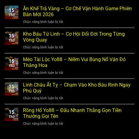
Ăn Khế Trả Vàng – Cơ Chế Vận Hành Game Phiên
15
Bản Mới 2026
Th3
Chức năng bình luận bị tắt
ở
Ăn
Khế
Kho Báu Tứ Linh – Cơ Hội Đổi Đời Trong Từng
15
Trả
Vòng Quay
Th3
Vàng
Chức năng bình luận bị tắt
ở
–
Kho
Cơ
Báu
Mèo Tài Lộc Yo88 – Niềm Vui Bùng Nổ Vận Đỏ
Chế
15
Tứ
Vận
Thăng Hoa
Th3
Linh
Hành
Chức năng bình luận bị tắt
ở
–
Game
Mèo
Cơ
Phiên
Tài
Linh Châu Ất Tỵ – Chạm Vào Kho Báu Rinh Ngay
Hội
Bản
15
Lộc
Đổi
Phú Quý
Mới
Th3
Yo88
Đời
2026
Chức năng bình luận bị tắt
ở
–
Trong
Linh
Niềm
Từng
Châu
Rồng Hổ Yo88 – Đấu Nhanh Thắng Gọn Tiền
Vui
Vòng
15
Ất
Bùng
Thưởng Gọi Tên
Quay
Th3
Tỵ
Nổ
Chức năng bình luận bị tắt
ở
–
Vận
Rồng
Chạm
Đỏ
Hổ
Vào
Thăng