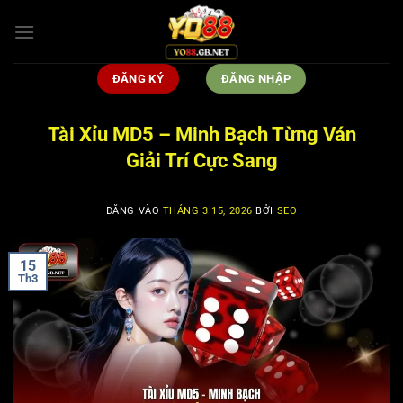
Bỏ
qua
nội
dung
ĐĂNG KÝ
ĐĂNG NHẬP
Tài Xỉu MD5 – Minh Bạch Từng Ván
Giải Trí Cực Sang
ĐĂNG VÀO
THÁNG 3 15, 2026
BỞI
SEO
15
Th3