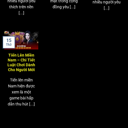
nhiều người yêu
mặt trong cộng
nhiều người yêu
thích trên nền
đồng yêu [...]
[...]
[...]
15
Th3
Tiến Lên Miền
Nam – Chi Tiết
Luật Chơi Dành
Cho Người Mới
Tiến lên miền
Nam hiện được
xem là một
game bài hấp
dẫn thu hút [...]