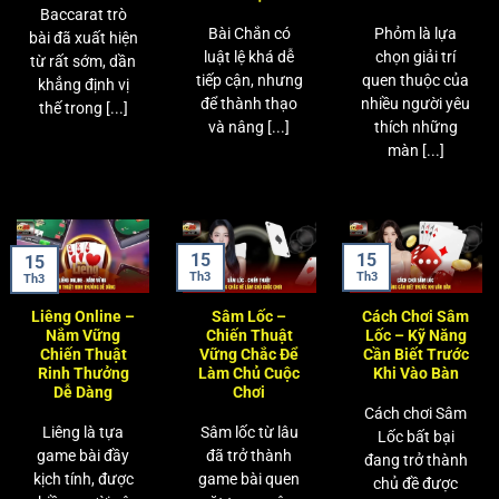
Baccarat trò
Bài Chắn có
Phỏm là lựa
bài đã xuất hiện
luật lệ khá dễ
chọn giải trí
từ rất sớm, dần
tiếp cận, nhưng
quen thuộc của
khẳng định vị
để thành thạo
nhiều người yêu
thế trong [...]
và nâng [...]
thích những
màn [...]
15
15
15
Th3
Th3
Th3
Liêng Online –
Sâm Lốc –
Cách Chơi Sâm
Nắm Vững
Chiến Thuật
Lốc – Kỹ Năng
Chiến Thuật
Vững Chắc Để
Cần Biết Trước
Rinh Thưởng
Làm Chủ Cuộc
Khi Vào Bàn
Dễ Dàng
Chơi
Cách chơi Sâm
Liêng là tựa
Sâm lốc từ lâu
Lốc bất bại
game bài đầy
đã trở thành
đang trở thành
kịch tính, được
game bài quen
chủ đề được