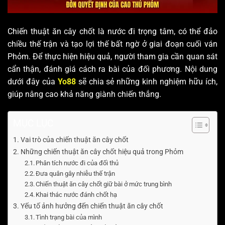
Chiến thuật ăn cây chốt là nước đi trọng tâm, có thể đảo
chiều thế trận và tạo lợi thế bất ngờ ở giai đoạn cuối ván
Phỏm. Để thực hiện hiệu quả, người tham gia cần quan sát
cẩn thận, đánh giá cách ra bài của đối phương. Nội dung
dưới đây của
Yo88
sẽ chia sẻ những kinh nghiệm hữu ích,
giúp nâng cao khả năng giành chiến thắng.
MỤC LỤC
Vai trò của chiến thuật ăn cây chốt
Những chiến thuật ăn cây chốt hiệu quả trong Phỏm
Phân tích nước đi của đối thủ
Đưa quân gây nhiễu thế trận
Chiến thuật ăn cây chốt giữ bài ở mức trung bình
Khai thác nước đánh chốt hạ
Yếu tố ảnh hưởng đến chiến thuật ăn cây chốt
Tình trạng bài của mình