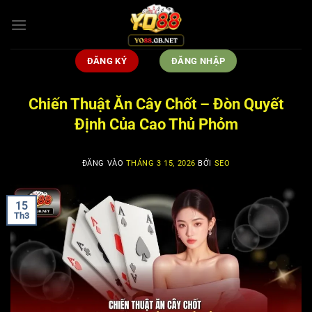
Bỏ
qua
nội
dung
ĐĂNG KÝ
ĐĂNG NHẬP
Chiến Thuật Ăn Cây Chốt – Đòn Quyết
Định Của Cao Thủ Phỏm
ĐĂNG VÀO
THÁNG 3 15, 2026
BỞI
SEO
15
Th3