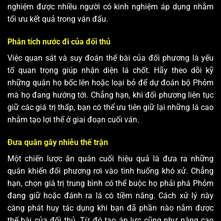
nghiệm được nhiều người có kinh nghiệm áp dụng nhằm
tối ưu kết quả trong ván đấu.
Phân tích nước đi của đối thủ
Việc quan sát và suy đoán thế bài của đối phương là yếu
tố quan trọng giúp nhận diện lá chốt. Hãy theo dõi kỹ
những quân họ bốc lên hoặc loại bỏ để dự đoán bộ Phỏm
mà họ đang hướng tới. Chẳng hạn, khi đối phương liên tục
giữ các giá trị thấp, bạn có thể ưu tiên giữ lại những lá cao
nhằm tạo lợi thế ở giai đoạn cuối ván.
Đưa quân gây nhiễu thế trận
Một chiến lược ăn quân cuối hiệu quả là đưa ra những
quân khiến đối phương rơi vào tình huống khó xử. Chẳng
hạn, chọn giá trị trung bình có thể buộc họ phải phá Phỏm
đang giữ hoặc đánh ra lá có tiềm năng. Cách xử lý này
càng phát huy tác dụng khi bạn đã phần nào nắm được
thế bài của đối thủ. Từ đó tạo áp lực cũng như nâng cao