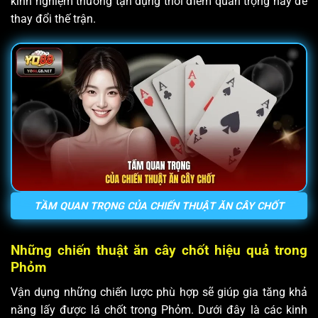
kinh nghiệm thường tận dụng thời điểm quan trọng này để
thay đổi thế trận.
TẦM QUAN TRỌNG CỦA CHIẾN THUẬT ĂN CÂY CHỐT
Những chiến thuật ăn cây chốt hiệu quả trong
Phỏm
Vận dụng những chiến lược phù hợp sẽ giúp gia tăng khả
năng lấy được lá chốt trong Phỏm. Dưới đây là các kinh