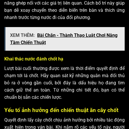
năng ghép nối với các giá trị liên quan. Cách bố trí này giúp
bạn dễ xoay chuyển theo diễn biến trên bàn và thích ứng
nhanh trước từng nước đi của đối phương.
XEM THÊM:
Bài Chắn - Thành Thạo Luật Chơi Nâng
Tầm Chiến Thuật
Khai thác nước đánh chốt hạ
Lượt bài cuối thường được xem là thời điểm quyết định để
chạm tới lá chốt. Hãy quan sát kỹ những quân mà đối thủ
bỏ ra ở vòng gần cuối, bởi đây là dấu hiệu họ đang tìm
cách giữ thế an toàn. Từ những chi tiết đó, bạn có thể
chuẩn bị sẵn các chiến lược.
Yếu tố ảnh hưởng đến chiến thuật ăn cây chốt
Quyết định lấy cây chốt chịu ảnh hưởng bởi nhiều tác động
xuất hiện trong ván bài. Khi nắm rõ các yếu tố này, người