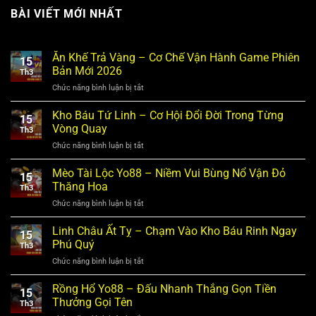
BÀI VIẾT MỚI NHẤT
Ăn Khế Trả Vàng – Cơ Chế Vận Hành Game Phiên
15
Bản Mới 2026
Th3
Chức năng bình luận bị tắt
ở
Ăn
Khế
Kho Báu Tứ Linh – Cơ Hội Đổi Đời Trong Từng
15
Trả
Vòng Quay
Th3
Vàng
Chức năng bình luận bị tắt
ở
–
Kho
Cơ
Báu
Mèo Tài Lộc Yo88 – Niềm Vui Bùng Nổ Vận Đỏ
Chế
15
Tứ
Vận
Thăng Hoa
Th3
Linh
Hành
Chức năng bình luận bị tắt
ở
–
Game
Mèo
Cơ
Phiên
Tài
Linh Châu Ất Tỵ – Chạm Vào Kho Báu Rinh Ngay
Hội
Bản
15
Lộc
Đổi
Phú Quý
Mới
Th3
Yo88
Đời
2026
Chức năng bình luận bị tắt
ở
–
Trong
Linh
Niềm
Từng
Châu
Rồng Hổ Yo88 – Đấu Nhanh Thắng Gọn Tiền
Vui
Vòng
15
Ất
Bùng
Thưởng Gọi Tên
Quay
Th3
Tỵ
Nổ